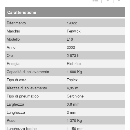
Caratteristiche
Riferimento
19022
Marchio
Fenwick
Modello
L16
Anno
2002
Ore
2 873 h
Energia
Elettrico
Capacità di sollevamento
1 600 Kg
Tipo di asta
Triplex
Altezza di sollevamento
4,35 m
Tipo di pneumatico
Cerchione
Larghezza
0,8 mm
Lunghezza
2 mm
Peso
1 370 Kg
Lunghezza forche
1 150 mm