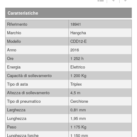
Caratteristiche
Riferimento
18941
Marchio
Hangcha
Modello
CDD12-E
Anno
2016
Ore
1 252 h
Energia
Elettrico
Capacità di sollevamento
1 200 Kg
Tipo di asta
Triplex
Altezza di sollevamento
4,5 m
Tipo di pneumatico
Cerchione
Larghezza
0,81 mm
Lunghezza
1,95 mm
Peso
1 175 Kg
Lunghezza forche
1 150 mm