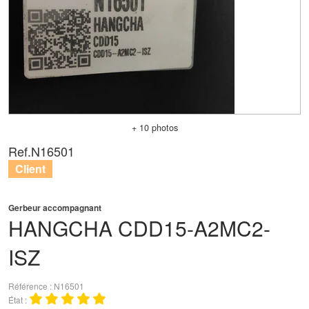
+ 10 photos
Ref.
N16501
Client
Gerbeur accompagnant
HANGCHA
CDD15-A2MC2-
ISZ
Référence
N16501
État