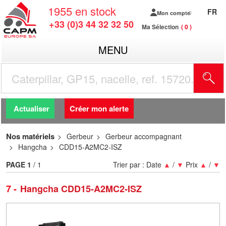
1955
en stock
FR
Mon compte
+33 (0)3 44 32 32 50
Ma Sélection
0
MENU
R
Actualiser
Créer mon alerte
Nos matériels
Gerbeur
Gerbeur accompagnant
Hangcha
CDD15-A2MC2-ISZ
PAGE
1
/ 1
Trier par :
Date
▲
/
▼
Prix
▲
/
▼
7
Hangcha CDD15-A2MC2-ISZ