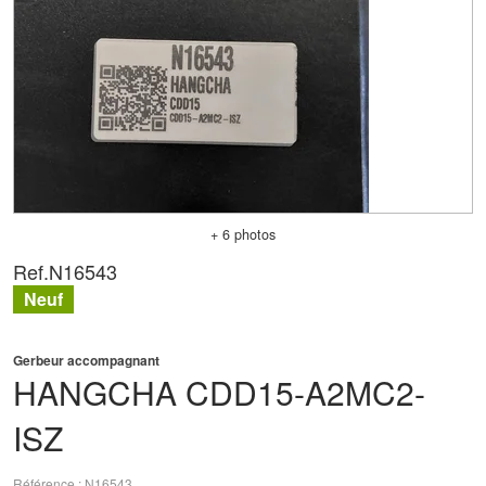
+ 6 photos
Ref.
N16543
Neuf
Gerbeur accompagnant
HANGCHA
CDD15-A2MC2-
ISZ
Référence
N16543