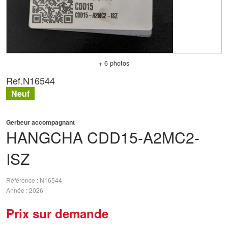
+ 6 photos
Ref.
N16544
Neuf
Gerbeur accompagnant
HANGCHA
CDD15-A2MC2-
ISZ
Référence
N16544
Année
2026
Prix sur demande