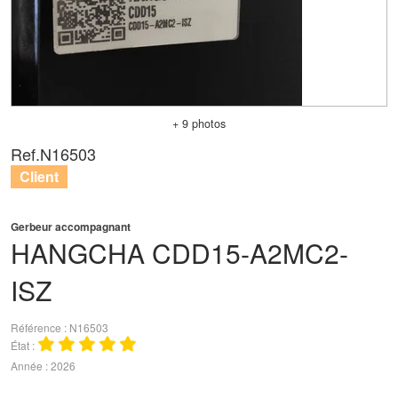
+ 9 photos
Ref.
N16503
Client
Gerbeur accompagnant
HANGCHA
CDD15-A2MC2-
ISZ
Référence
N16503
État
Année
2026