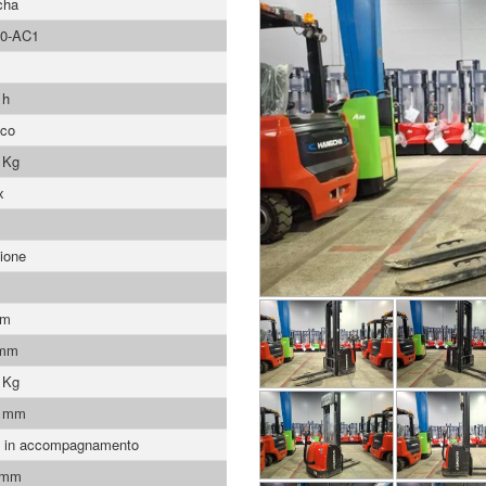
cha
0-AC1
 h
ico
 Kg
x
ione
mm
 mm
 Kg
9 mm
 in accompagnamento
 mm