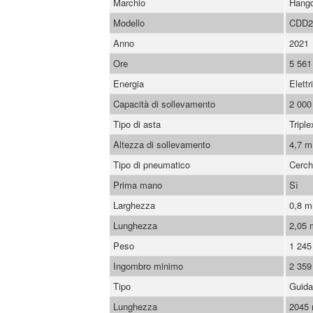
Marchio
Hang
Modello
CDD2
Anno
2021
Ore
5 561
Energia
Elettr
Capacità di sollevamento
2 000
Tipo di asta
Triple
Altezza di sollevamento
4,7 m
Tipo di pneumatico
Cerch
Prima mano
Sì
Larghezza
0,8 
Lunghezza
2,05
Peso
1 245
Ingombro minimo
2 35
Tipo
Guida
Lunghezza
2045