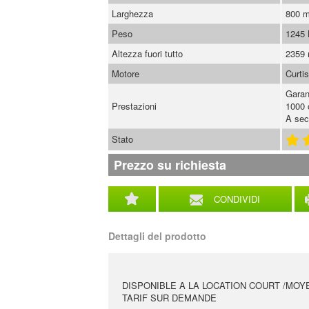
Larghezza
800 
Peso
1245
Altezza fuori tutto
2359
Motore
Curti
Garan
Prestazioni
1000 
A sec
Stato
Prezzo su richiesta
CONDIVIDI
Dettagli del prodotto
DISPONIBLE A LA LOCATION COURT /MOY
TARIF SUR DEMANDE