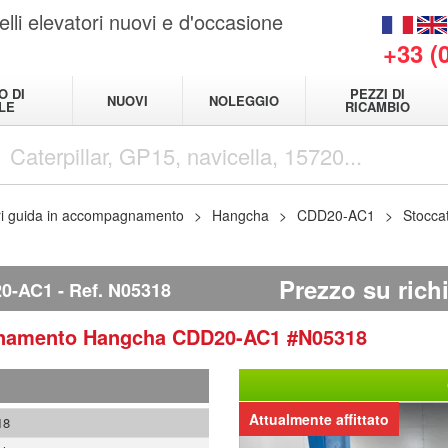
elli elevatori nuovi e d'occasione
+33 (
O DI
PEZZI DI
NUOVI
NOLEGGIO
LE
RICAMBIO
ri guida in accompagnamento
Hangcha
CDD20-AC1
Stocca
Prezzo su rich
0-AC1
Ref.
N05318
agnamento
Hangcha
CDD20-AC1
#N05318
Attualmente affittato
18