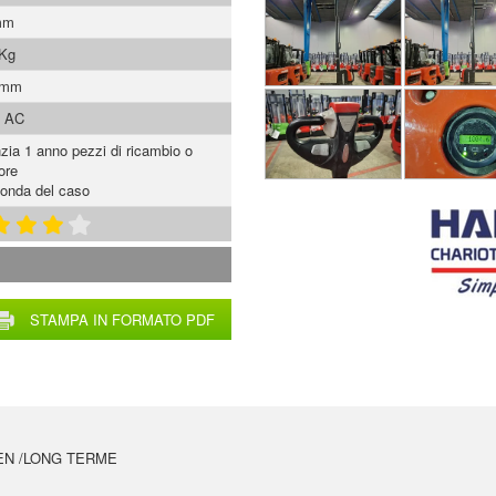
mm
 Kg
 mm
s AC
zia 1 anno pezzi di ricambio o
ore
onda del caso
STAMPA IN FORMATO PDF
EN /LONG TERME