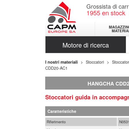
Grossista di carr
1955
en stock
MAGAZZIN
MATERIA
Motore di ricerca
I nostri materiali
Stoccatori
Stoccato
CDD20-AC1
HANGCHA CDD2
Stoccatori guida in accomp
Caratteristiche
Riferimento
N053