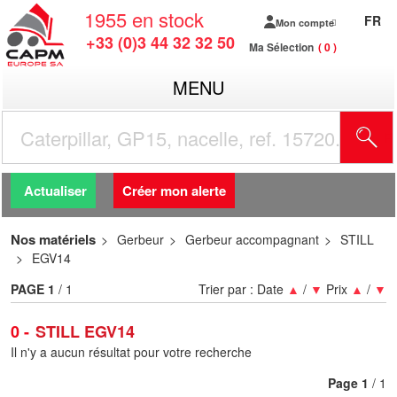
1955
en stock
FR
Mon compte
+33 (0)3 44 32 32 50
Ma Sélection
0
MENU
R
Actualiser
Créer mon alerte
Nos matériels
Gerbeur
Gerbeur accompagnant
STILL
EGV14
PAGE
1
/ 1
Trier par :
Date
▲
/
▼
Prix
▲
/
▼
0
STILL EGV14
Il n'y a aucun résultat pour votre recherche
Page
1
/ 1