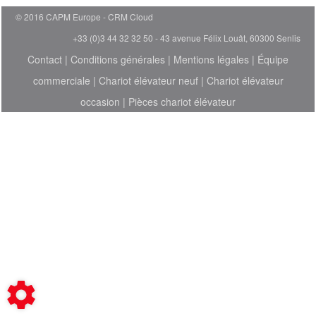
© 2016 CAPM Europe
CRM Cloud
+33 (0)3 44 32 32 50 - 43 avenue Félix Louât, 60300 Senlis
Contact
|
Conditions générales
|
Mentions légales
|
Équipe
commerciale
|
Chariot élévateur neuf
|
Chariot élévateur
occasion
|
Pièces chariot élévateur