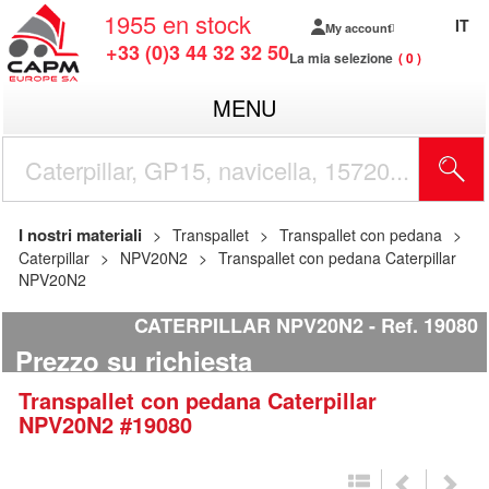
1955
en stock
IT
My account
+33 (0)3 44 32 32 50
La mia selezione
0
MENU
I nostri materiali
Transpallet
Transpallet con pedana
Caterpillar
NPV20N2
Transpallet con pedana Caterpillar
NPV20N2
CATERPILLAR NPV20N2
Ref.
19080
Prezzo su richiesta
Transpallet con pedana
Caterpillar
NPV20N2
#19080