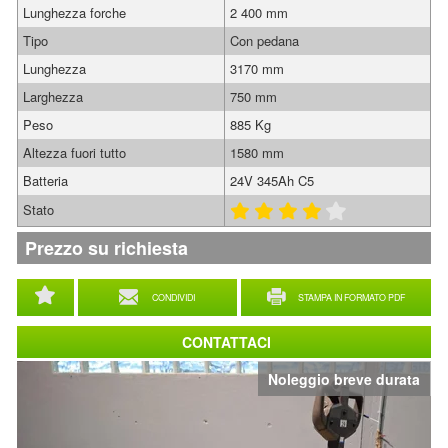
Lunghezza forche
2 400 mm
Tipo
Con pedana
Lunghezza
3170 mm
Larghezza
750 mm
Peso
885 Kg
Altezza fuori tutto
1580 mm
Batteria
24V 345Ah C5
Stato
Prezzo su richiesta
CONDIVIDI
STAMPA IN FORMATO PDF
CONTATTACI
Noleggio breve durata