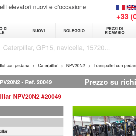
elli elevatori nuovi e d'occasione
+33 (
O DI
PEZZI DI
NUOVI
NOLEGGIO
LE
RICAMBIO
llet con pedana
Caterpillar
NPV20N2
Transpallet con peda
Prezzo su rich
PV20N2
Ref.
20049
illar
NPV20N2
#20049
9
illar