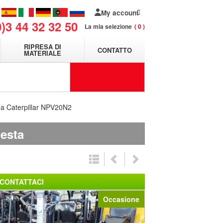
My account
0)3 44 32 32 50
La mia selezione
0
RIPRESA DI
CONTATTO
MATERIALE
na Caterpillar NPV20N2
iesta
CONTATTACI
Occasione