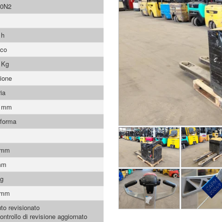
0N2
 h
ico
 Kg
ione
ia
0 mm
aforma
 mm
mm
Kg
 mm
to revisionato
ontrollo di revisione aggiornato