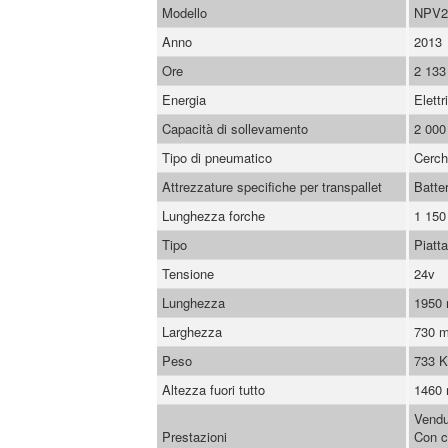
Modello
NPV2
Anno
2013
Ore
2 133
Energia
Elettr
Capacità di sollevamento
2 000
Tipo di pneumatico
Cerch
Attrezzature specifiche per transpallet
Batter
Lunghezza forche
1 15
Tipo
Piatt
Tensione
24v
Lunghezza
1950
Larghezza
730 
Peso
733 
Altezza fuori tutto
1460
Vendu
Prestazioni
Con c