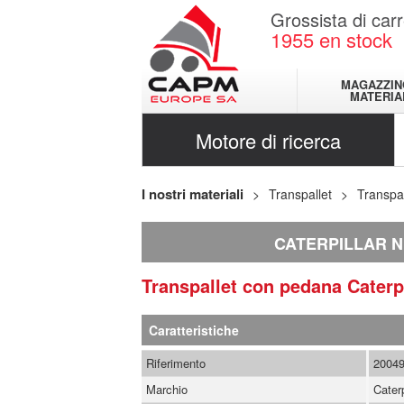
Grossista di carr
1955
en stock
MAGAZZIN
MATERIA
Motore di ricerca
I nostri materiali
Transpallet
Transpa
CATERPILLAR N
Transpallet con pedana
Caterp
Caratteristiche
Riferimento
2004
Marchio
Caterp