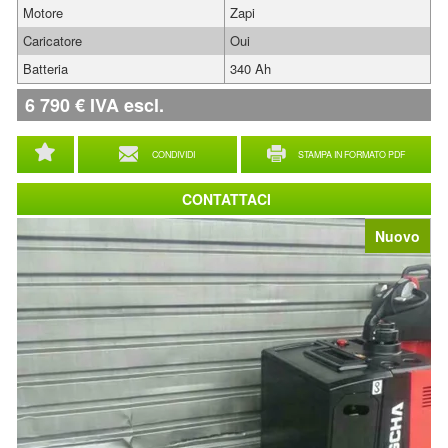
Motore
Zapi
Caricatore
Oui
Batteria
340 Ah
6 790
€
IVA escl.
CONDIVIDI
STAMPA IN FORMATO PDF
CONTATTACI
Nuovo