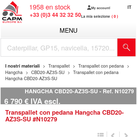
1958
en stock
IT
My account
+33 (0)3 44 32 32 50
La mia selezione
0
MENU
I nostri materiali
Transpallet
Transpallet con pedana
Hangcha
CBD20-AZ3S-SU
Transpallet con pedana
Hangcha CBD20-AZ3S-SU
HANGCHA CBD20-AZ3S-SU
Ref.
N10279
6 790
€
IVA escl.
Transpallet con pedana
Hangcha
CBD20-
AZ3S-SU
#N10279