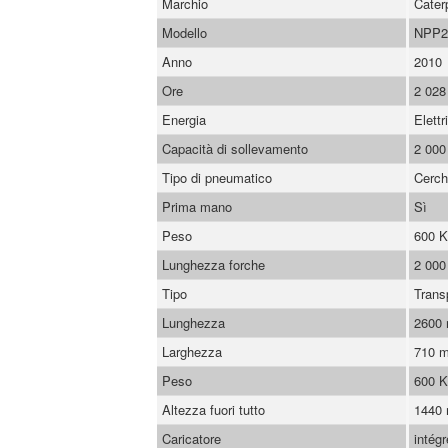
Marchio
Caterp
Modello
NPP
Anno
2010
Ore
2 028
Energia
Elettr
Capacità di sollevamento
2 000
Tipo di pneumatico
Cerch
Prima mano
Sì
Peso
600 
Lunghezza forche
2 00
Tipo
Trans
Lunghezza
2600
Larghezza
710 
Peso
600 
Altezza fuori tutto
1440
Caricatore
intégr