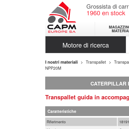
Grossista di carr
1960
en stock
MAGAZZIN
MATERIA
Motore di ricerca
I nostri materiali
Transpallet
Transpa
NPP20M
CATERPILLAR
Transpallet guida in accomp
Caratteristiche
Riferimento
1819