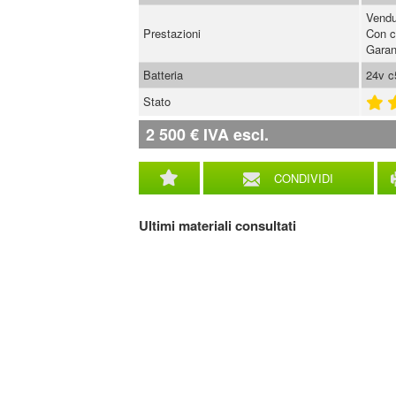
Vendu
Prestazioni
Con c
Garan
Batteria
24v c
Stato
2 500
€
IVA escl.
CONDIVIDI
Ultimi materiali consultati