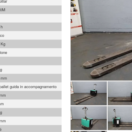
illar
20M
 h
ico
 Kg
ione
Kg
0 mm
pallet guida in accompagnamento
 mm
mm
Kg
 mm
é