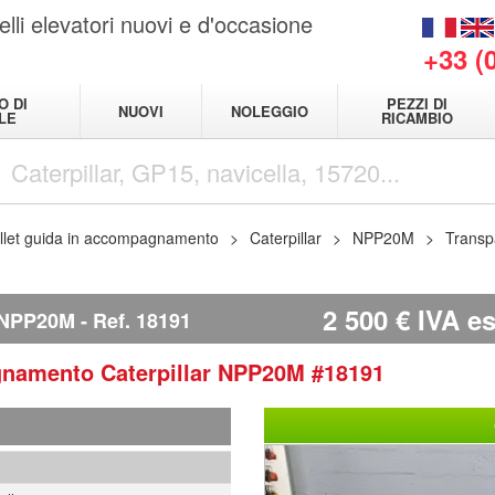
elli elevatori nuovi e d'occasione
+33 (
O DI
PEZZI DI
NUOVI
NOLEGGIO
LE
RICAMBIO
llet guida in accompagnamento
Caterpillar
NPP20M
Transp
2 500
€
IVA es
 NPP20M
Ref.
18191
agnamento
Caterpillar
NPP20M
#18191
1