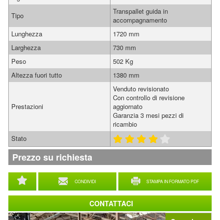
Transpallet guida in
Tipo
accompagnamento
Lunghezza
1720 mm
Larghezza
730 mm
Peso
502 Kg
Altezza fuori tutto
1380 mm
Venduto revisionato
Con controllo di revisione
Prestazioni
aggiornato
Garanzia 3 mesi pezzi di
ricambio
Stato
Prezzo su richiesta
CONDIVIDI
STAMPA IN FORMATO PDF
CONTATTACI