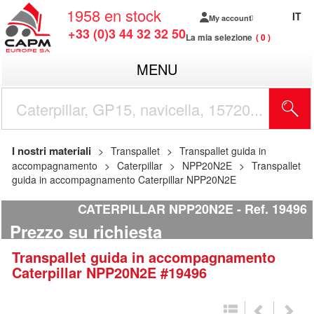
1958
en stock
IT
My account
+33 (0)3 44 32 32 50
La mia selezione
0
MENU
I nostri materiali
Transpallet
Transpallet guida in
accompagnamento
Caterpillar
NPP20N2E
Transpallet
guida in accompagnamento Caterpillar NPP20N2E
CATERPILLAR NPP20N2E
Ref.
19496
Prezzo su richiesta
Transpallet guida in accompagnamento
Caterpillar
NPP20N2E
#19496