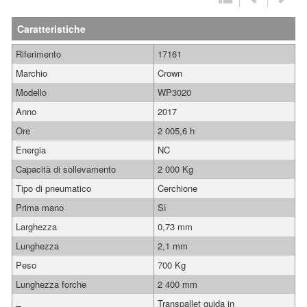
Caratteristiche
Riferimento
17161
Marchio
Crown
Modello
WP3020
Anno
2017
Ore
2 005,6 h
Energia
NC
Capacità di sollevamento
2 000 Kg
Tipo di pneumatico
Cerchione
Prima mano
Sì
Larghezza
0,73 mm
Lunghezza
2,1 mm
Peso
700 Kg
Lunghezza forche
2 400 mm
Transpallet guida in