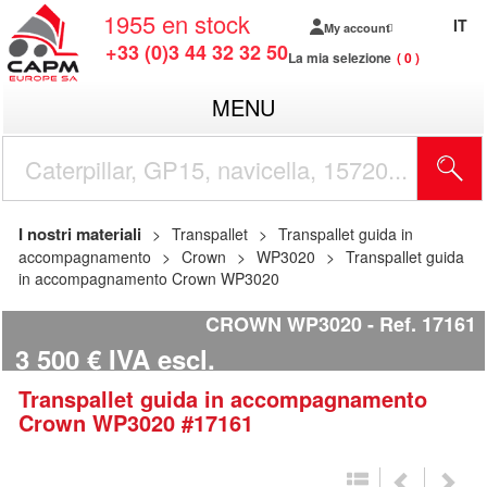
1955
en stock
IT
My account
+33 (0)3 44 32 32 50
La mia selezione
0
MENU
I nostri materiali
Transpallet
Transpallet guida in
accompagnamento
Crown
WP3020
Transpallet guida
in accompagnamento Crown WP3020
CROWN WP3020
Ref.
17161
3 500
€
IVA escl.
Transpallet guida in accompagnamento
Crown
WP3020
#17161