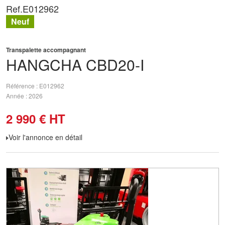
Ref.
E012962
Neuf
Transpalette accompagnant
HANGCHA
CBD20-I
Référence
E012962
Année
2026
2 990
€
HT
Voir l'annonce en détail