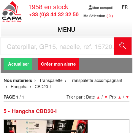
1958
en stock
FR
Mon compte
+33 (0)3 44 32 32 50
Ma Sélection
0
MENU
R
Actualiser
Créer mon alerte
Nos matériels
Transpalette
Transpalette accompagnant
Hangcha
CBD20-I
PAGE
1
/ 1
Trier par :
Date
▲
/
▼
Prix
▲
/
▼
5
Hangcha CBD20-I