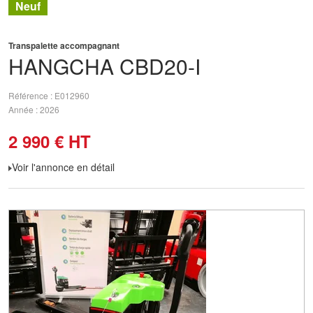
Neuf
Transpalette accompagnant
HANGCHA
CBD20-I
Référence
E012960
Année
2026
2 990
€
HT
Voir l'annonce en détail