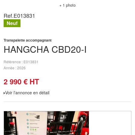
+ 1 photo
Ref.
E013831
Neuf
Transpalette accompagnant
HANGCHA
CBD20-I
Référence
E013831
Année
2026
2 990
€
HT
Voir l'annonce en détail