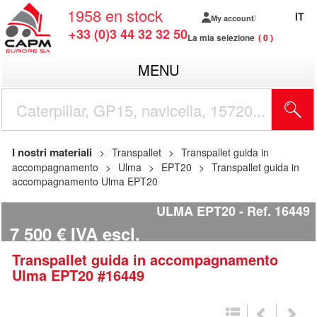
1958
en stock
IT
My account
+33 (0)3 44 32 32 50
La mia selezione
0
MENU
I nostri materiali
Transpallet
Transpallet guida in
accompagnamento
Ulma
EPT20
Transpallet guida in
accompagnamento Ulma EPT20
ULMA EPT20
Ref.
16449
7 500
€
IVA escl.
Transpallet guida in accompagnamento
Ulma
EPT20
#16449