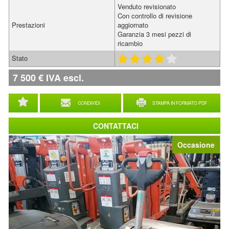
Venduto revisionato
Con controllo di revisione
Prestazioni
aggiornato
Garanzia 3 mesi pezzi di
ricambio
Stato
7 500
€
IVA escl.
CONDIVIDI
STAMPA IN FORMATO PDF
CONTATTACI
Occasione