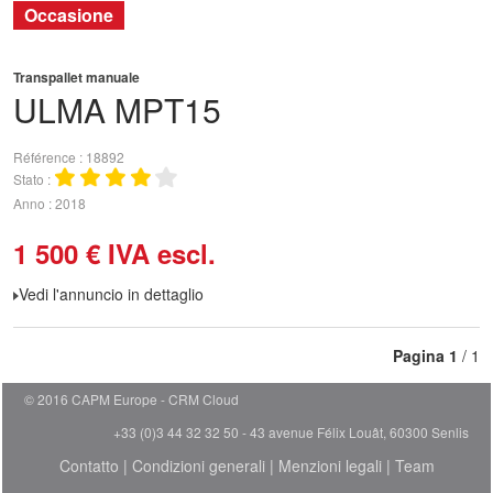
Occasione
Transpallet manuale
ULMA
MPT15
Référence
18892
Stato
Anno
2018
1 500
€
IVA escl.
Vedi l'annuncio in dettaglio
Pagina
1
/ 1
© 2016 CAPM Europe
CRM Cloud
+33 (0)3 44 32 32 50 - 43 avenue Félix Louât, 60300 Senlis
Contatto
|
Condizioni generali
|
Menzioni legali
|
Team