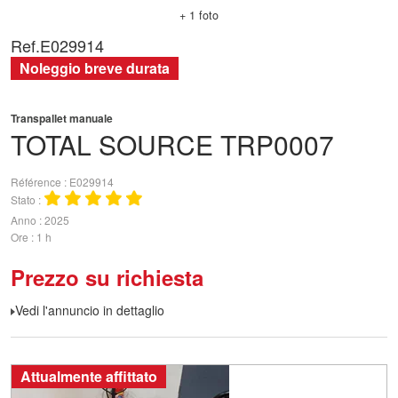
+ 1 foto
Ref.
E029914
Noleggio breve durata
Transpallet manuale
TOTAL SOURCE
TRP0007
Référence
E029914
Stato
Anno
2025
Ore
1 h
Prezzo su richiesta
Vedi l'annuncio in dettaglio
Attualmente affittato