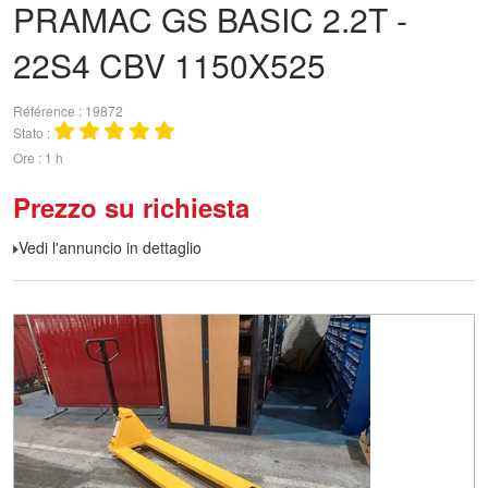
PRAMAC
GS BASIC 2.2T -
22S4 CBV 1150X525
Référence
19872
Stato
Ore
1 h
Prezzo su richiesta
Vedi l'annuncio in dettaglio