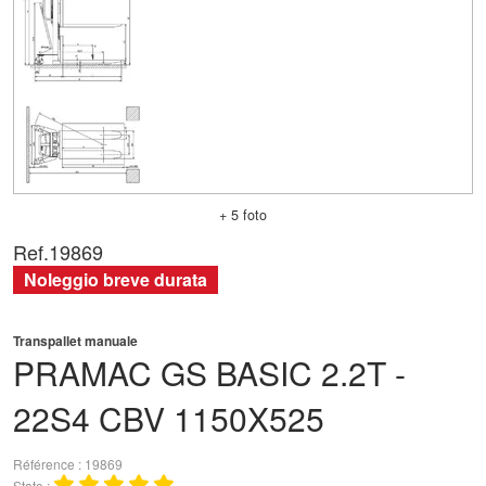
+ 5 foto
Ref.
19869
Noleggio breve durata
Transpallet manuale
PRAMAC
GS BASIC 2.2T -
22S4 CBV 1150X525
Référence
19869
Stato