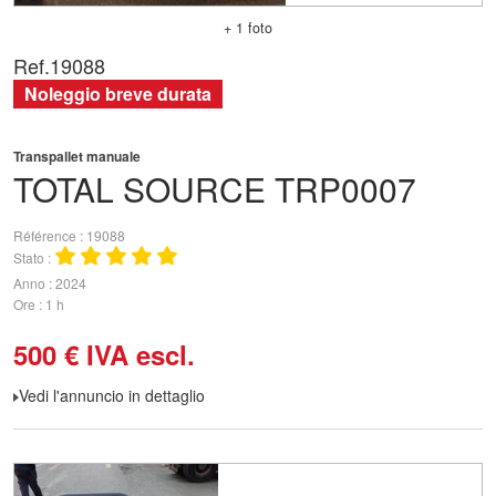
+ 1 foto
Ref.
19088
Noleggio breve durata
Transpallet manuale
TOTAL SOURCE
TRP0007
Référence
19088
Stato
Anno
2024
Ore
1 h
500
€
IVA escl.
Vedi l'annuncio in dettaglio