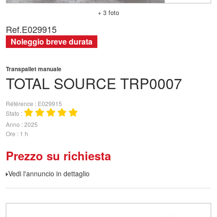
+ 3 foto
Ref.
E029915
Noleggio breve durata
Transpallet manuale
TOTAL SOURCE
TRP0007
Référence
E029915
Stato
Anno
2025
Ore
1 h
Prezzo su richiesta
Vedi l'annuncio in dettaglio