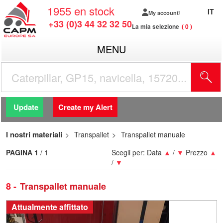
1955
en stock
IT
My account
+33 (0)3 44 32 32 50
La mia selezione
0
MENU
Update
Create my Alert
I nostri materiali
Transpallet
Transpallet manuale
PAGINA
1
/ 1
Scegli per:
Data
▲
/
▼
Prezzo
▲
/
▼
8
Transpallet manuale
Attualmente affittato