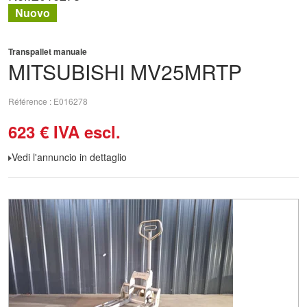
Nuovo
Transpallet manuale
MITSUBISHI
MV25MRTP
Référence
E016278
623
€
IVA escl.
Vedi l'annuncio in dettaglio