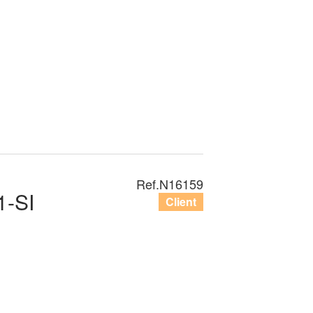
Ref.
N16159
-SI
Client