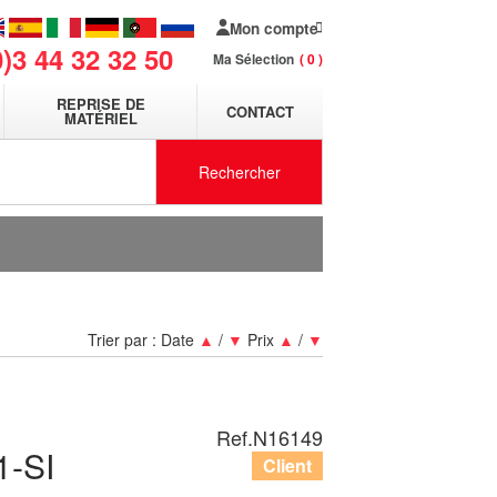
Mon compte
0)3 44 32 32 50
Ma Sélection
0
REPRISE DE
CONTACT
MATÉRIEL
Rechercher
Trier par :
Date
▲
/
▼
Prix
▲
/
▼
Ref.
N16149
-SI
Client