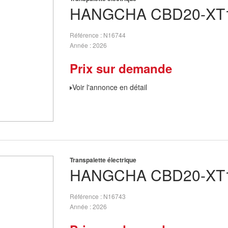
HANGCHA
CBD20-XT1
Référence
N16744
Année
2026
Prix sur demande
Voir l'annonce en détail
Transpalette électrique
HANGCHA
CBD20-XT1
Référence
N16743
Année
2026