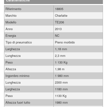
Caratteristiche
Riferimento
18805
Marchio
Charlatte
Modello
TE206
Anno
2013
Energia
NC
Tipo di pneumatico
Pieno morbido
Larghezza
1,18 mm
Lunghezza
2,3 mm
Peso
1 130 Kg
Altezza
1,98 m
Ingombro minimo
1 980 mm
Lunghezza
2300 mm
Larghezza
1180 mm
Peso
1130 Kg
Altezza fuori tutto
1980 mm