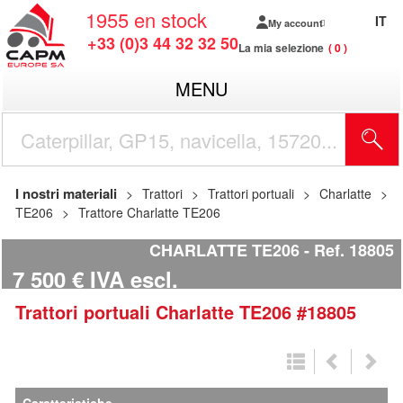
1955
en stock
IT
My account
+33 (0)3 44 32 32 50
La mia selezione
0
MENU
I nostri materiali
Trattori
Trattori portuali
Charlatte
TE206
Trattore Charlatte TE206
CHARLATTE TE206
Ref.
18805
7 500
€
IVA escl.
Trattori portuali
Charlatte
TE206
#18805