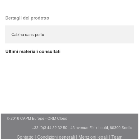
Dettagli del prodotto
Cabine sans porte
Ultimi materiali consultati
© 2016 CAPM Europe
CRM Cloud
+33 (0)3 44 32 32 50 - 43 avenue Félix Louât, 60300 Senlis
Contatto
|
Condizioni generali
|
Menzioni legali
|
Team