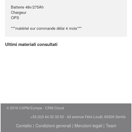
Batterie 48v/275Ah
Chargeur
OPS
***matériel sur commande délai 4 mois***
Ultimi materiali consultati
© 2016 CAPM Europe
CRM Cloud
+33 (0)3 44 32 32 50 - 43 avenue Félix Louât, 60300 Senlis
Contatto
|
Condizioni generali
|
Menzioni legali
|
Team