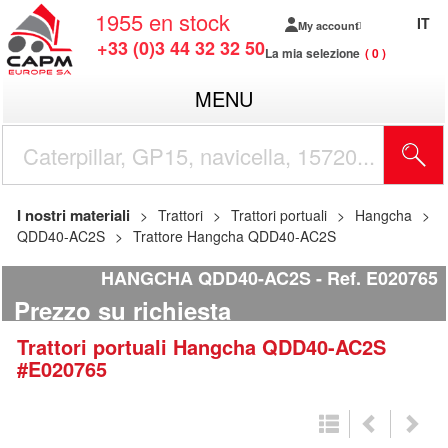
1955
en stock
IT
My account
+33 (0)3 44 32 32 50
La mia selezione
0
MENU
I nostri materiali
Trattori
Trattori portuali
Hangcha
QDD40-AC2S
Trattore Hangcha QDD40-AC2S
HANGCHA QDD40-AC2S
Ref.
E020765
Prezzo su richiesta
Trattori portuali
Hangcha
QDD40-AC2S
#E020765